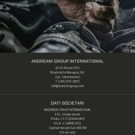
ANDREANI GROUP INTERNATIONAL
61121 Pesaro (PU)
Strada della Romagna, 361
(Loc. Colombarone)
T. (+39) 0721 20921
info@andreanigroup.com
DATI SOCIETARI
ANDREANI GROUP INTERNATIONAL
S.R.L. Unipersonale
P.IVA e C.F.IT 02234410419
R.E.A. n.164943 (PU)
Capitale Sociale Euro 500.000
(Int.versato)