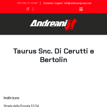
Vai
< RETURN TO HOME
Customer support: info@andreanigroup.com
al
IT
contenuto
Taurus Snc. Di Cerutti e
Bertolin
Indirizzo
Strada della Pronda 52/54