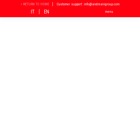
Vai
< RETURN TO HOME
Customer support: info@andreanigroup.com
al
IT
EN
menu
contenuto