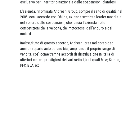
esclusivo per il territorio nazionale delle sospensioni olandesi.
L’azienda, rinominata Andreani Group, compie il salto di qualità nel
2005, con l’accordo con Öhlins, azienda svedese leader mondiale
nel settore delle sospensioni, che lancia l’azienda nelle
competizioni della velocità, del motocross, dell’enduro e del
motard.
Inoltre, frutto di questo accordo, Andreani crea nel corso degli
anni un reparto auto ed uno bici, ampliando il proprio range di
vendita, così come tramite accordi di distribuzione in Italia di
ulteriori marchi prestigiosi dei vari settori, tra i quali Mivv, Samco,
PFC, BCA, etc.