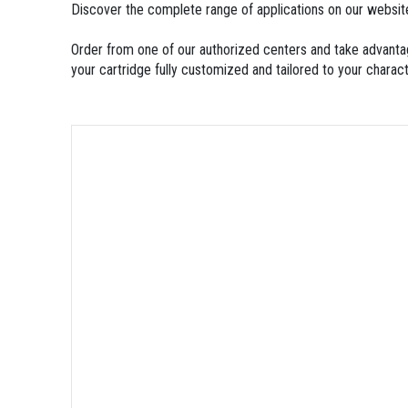
Discover the complete range of applications on our websit
Order from one of our authorized centers and take advanta
your cartridge fully customized and tailored to your chara
#Rally
#offroad
#cartridge
#tuareg
#Yamaha
#tenere
#apri