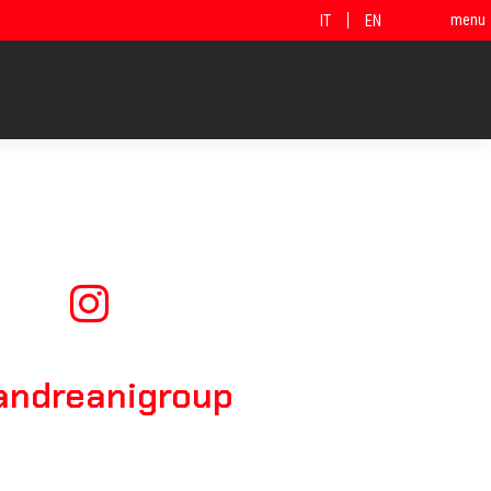
menu
IT
EN
ndreanigroup