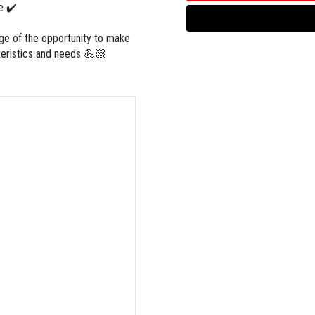
e ✔️
ge of the opportunity to make
cteristics and needs 💪🏻
lia
#adventure