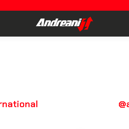
rnational
@a