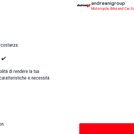
andreanigroup
Motorcycle, Bike and Car S
ircostanza.
o ✔️
ilità di rendere la tua
caratteristiche e necessità

on.