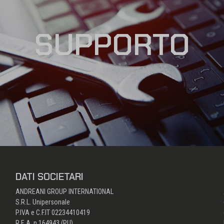
SUPPORTO
DATI SOCIETARI
ANDREANI GROUP INTERNATIONAL
S.R.L. Unipersonale
P.IVA e C.F.IT 02234410419
R.E.A. n.164943 (PU)