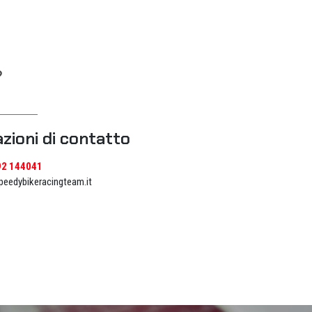
zioni di contatto
92 144041
eedybikeracingteam.it