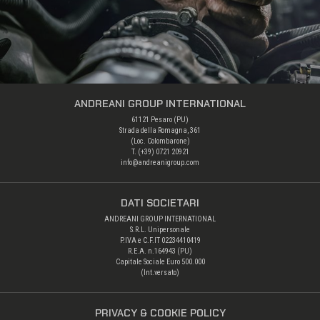
ANDREANI GROUP INTERNATIONAL
61121 Pesaro (PU)
Strada della Romagna, 361
(Loc. Colombarone)
T. (+39) 0721 20921
info@andreanigroup.com
DATI SOCIETARI
ANDREANI GROUP INTERNATIONAL
S.R.L. Unipersonale
P.IVA e C.F.IT 02234410419
R.E.A. n.164943 (PU)
Capitale Sociale Euro 500.000
(Int.versato)
PRIVACY & COOKIE POLICY