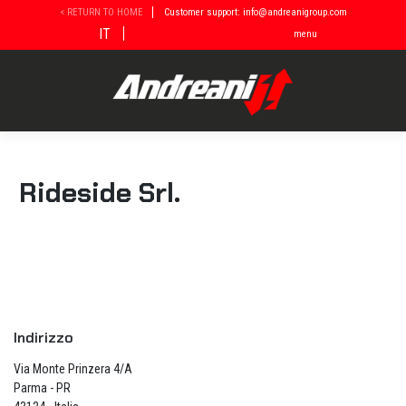
Vai
< RETURN TO HOME
Customer support: info@andreanigroup.com
al
IT
menu
contenuto
Rideside Srl.
Indirizzo
Via Monte Prinzera 4/A
Parma - PR