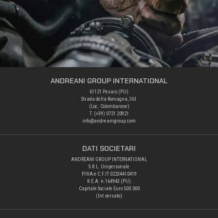
ANDREANI GROUP INTERNATIONAL
61121 Pesaro (PU)
Strada della Romagna, 361
(Loc. Colombarone)
T. (+39) 0721 20921
info@andreanigroup.com
DATI SOCIETARI
ANDREANI GROUP INTERNATIONAL
S.R.L. Unipersonale
P.IVA e C.F.IT 02234410419
R.E.A. n.164943 (PU)
Capitale Sociale Euro 500.000
(Int.versato)