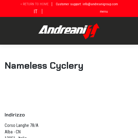
Vai
< RETURN TO HOME
Customer support: info@andreanigroup.com
al
IT
menu
contenuto
Nameless Cyclery
Indirizzo
Corso Langhe 78/A
Alba - CN