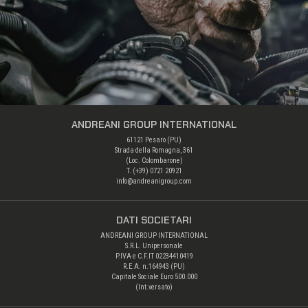
ANDREANI GROUP INTERNATIONAL
61121 Pesaro (PU)
Strada della Romagna, 361
(Loc. Colombarone)
T. (+39) 0721 20921
info@andreanigroup.com
DATI SOCIETARI
ANDREANI GROUP INTERNATIONAL
S.R.L. Unipersonale
P.IVA e C.F.IT 02234410419
R.E.A. n.164943 (PU)
Capitale Sociale Euro 500.000
(Int.versato)