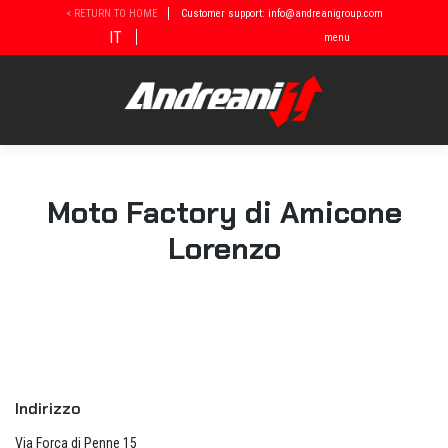
Vai
< RETURN TO HOME
Customer support: info@andreanigroup.com
al
IT
menu
contenuto
Moto Factory di Amicone
Lorenzo
Indirizzo
Via Forca di Penne 15