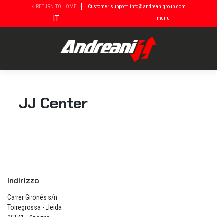
Vai
< RETURN TO HOME
Customer support: info@andreanigroup.com
al
IT
menu
contenuto
JJ Center
Indirizzo
Carrer Gironés s/n
Torregrossa - Lleida