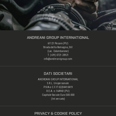
ANDREANI GROUP INTERNATIONAL
61121 Pesaro (PU)
Strada della Romagna, 361
(Loc. Colombarone)
T. (+39) 0721 20921
info@andreanigroup.com
DATI SOCIETARI
ANDREANI GROUP INTERNATIONAL
S.R.L. Unipersonale
P.IVA e C.F.IT 02234410419
R.E.A. n.164943 (PU)
Capitale Sociale Euro 500.000
(Int.versato)
PRIVACY & COOKIE POLICY