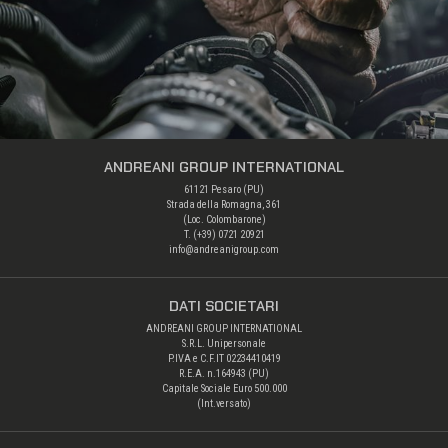
ANDREANI GROUP INTERNATIONAL
61121 Pesaro (PU)
Strada della Romagna, 361
(Loc. Colombarone)
T. (+39) 0721 20921
info@andreanigroup.com
DATI SOCIETARI
ANDREANI GROUP INTERNATIONAL
S.R.L. Unipersonale
P.IVA e C.F.IT 02234410419
R.E.A. n.164943 (PU)
Capitale Sociale Euro 500.000
(Int.versato)