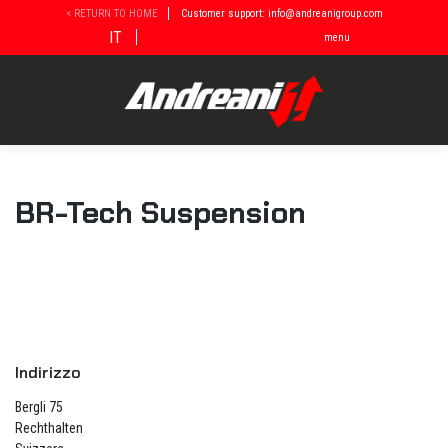
Vai
< RETURN TO HOME
Customer support: info@andreanigroup.com
al
IT
menu
contenuto
BR-Tech Suspension
Indirizzo
Bergli 75
Rechthalten