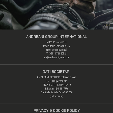
ANDREANI GROUP INTERNATIONAL
61121 Pesaro (PU)
Strada della Romagna, 361
(Loc. Colombarone)
T. (+39) 0721 20921
info@andreanigroup.com
DATI SOCIETARI
ANDREANI GROUP INTERNATIONAL
S.R.L. Unipersonale
P.IVA e C.F.IT 02234410419
R.E.A. n.164943 (PU)
Capitale Sociale Euro 500.000
(Int.versato)
PRIVACY & COOKIE POLICY